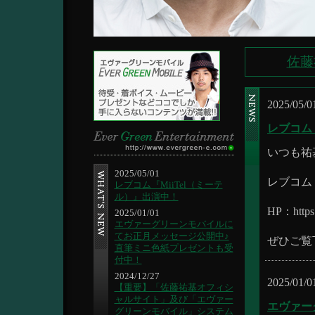
佐藤
2025/05/0
レブコム
いつも祐
2025/05/01
レブコム
レブコム『MiiTel（ミーテ
ル）』出演中！
HP：https:/
2025/01/01
エヴァーグリーンモバイルに
てお正月メッセージ公開中♪
ぜひご覧
直筆ミニ色紙プレゼントも受
付中！
2024/12/27
2025/01/0
【重要】「佐藤祐基オフィシ
ャルサイト」及び「エヴァー
エヴァー
グリーンモバイル」システム