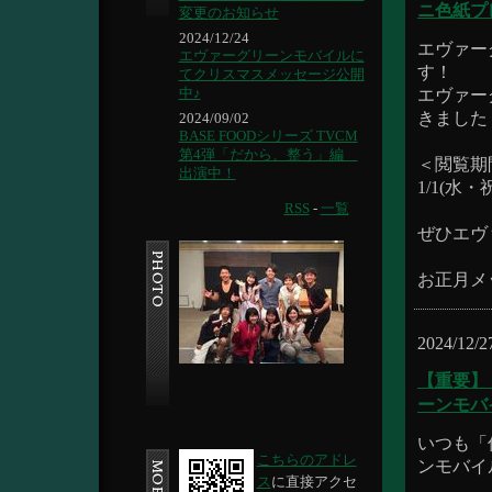
ニ色紙プ
変更のお知らせ
2024/12/24
エヴァー
エヴァーグリーンモバイルに
す！
てクリスマスメッセージ公開
エヴァー
中♪
きました
2024/09/02
BASE FOODシリーズ TVCM
第4弾「だから、整う」編
＜閲覧期
出演中！
1/1(水・祝
RSS
-
一覧
ぜひエヴ
お正月メ
2024/12/2
【重要】
ーンモバ
いつも「
こちらのアドレ
ンモバイ
ス
に直接アクセ