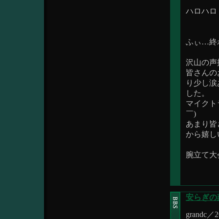
ハロハロ
ふぃ…終
沢山の声
皆さんの
り少し涙
した。
マイクト
￣)
あまり皆
から嬉し
腕立て大
安らぎの
grandc／20