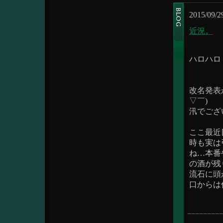
2015/09/2
近況。
ハロハロ
改名発表
▽￣)
汛でござ
ここ最近
時も実は
ね…本番
の酒が残
流石に頭
口からは